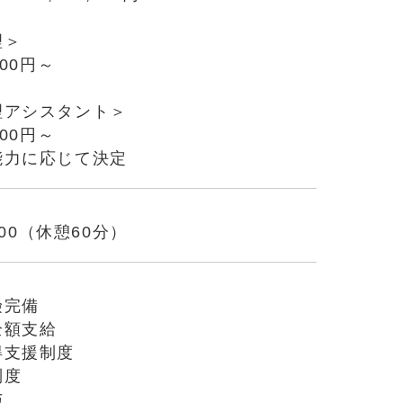
理＞
000円～
理アシスタント＞
000円～
能力に応じて決定
7:00（休憩60分）
険完備
全額支給
得支援制度
制度
与