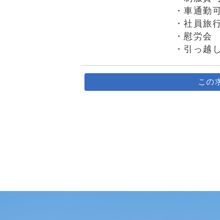
・車通勤
・社員旅
・慰労会
・引っ越
この