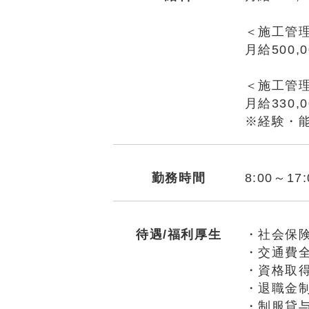
＜施工管
月給500,
＜施工管
月給330,
※経験・
勤務時間
8:00～1
待遇/福利厚生
・社会保
・交通費
・資格取
・退職金
・制服貸