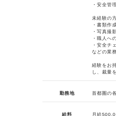
・安全管
未経験の
・書類作
・写真撮
・職人へ
・安全チ
などの業
経験をお
し、裁量
勤務地
首都圏の
給料
月給500,0