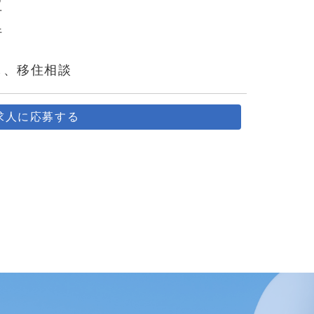
可
行
し、移住相談
求人に応募する