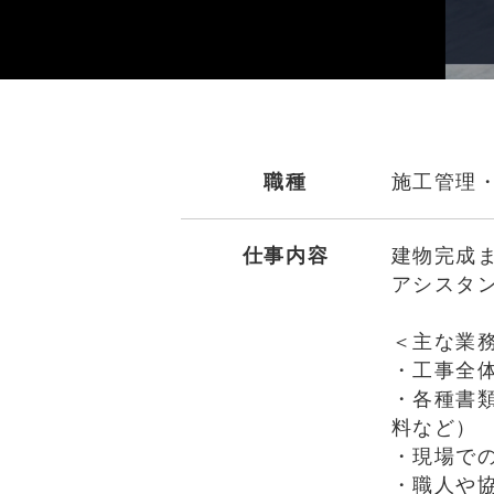
職種
施工管理
仕事内容
建物完成
アシスタ
＜主な業
・工事全
・各種書
料など）
・現場で
・職人や