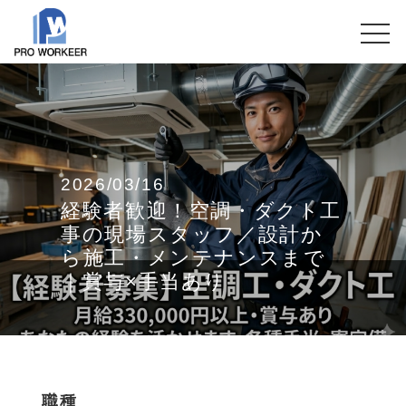
2026/03/16
経験者歓迎！空調・ダクト工
事の現場スタッフ／設計か
ら施工・メンテナンスまで
｜賞与×手当あり
職種