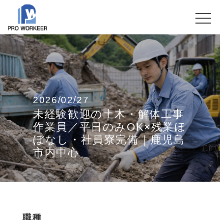
2026/02/27
未経験歓迎の土木・解体工事
作業員／平日のみOK×残業ほ
ぼなし・社員寮完備｜鹿児島
市内中心
職種