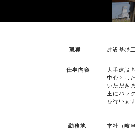
職種
建設基礎
仕事内容
大手建設
中心とし
いただき
主にバッ
を行いま
勤務地
本社（岐阜