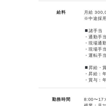
給料
月給 300,
※中途採
諸手当
・通勤手当
・現場通勤手
・現場手当
・運転手当（
昇給・
・昇給：年
・賞与：年
勤務時間
8:00〜1
残業：月2