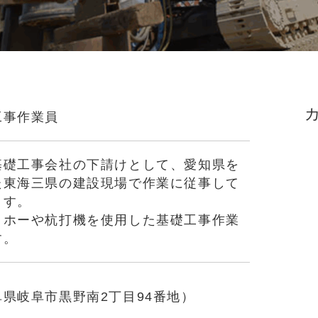
工事作業員
基礎工事会社の下請けとして、愛知県を
た東海三県の建設現場で作業に従事して
ます。
クホーや杭打機を使用した基礎工事作業
す。
県岐阜市黒野南2丁目94番地）