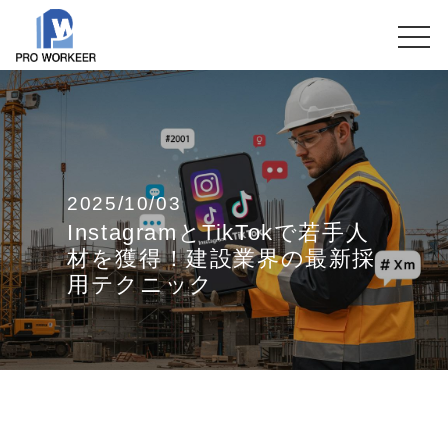
2025/10/03
InstagramとTikTokで若手人
材を獲得！建設業界の最新採
用テクニック