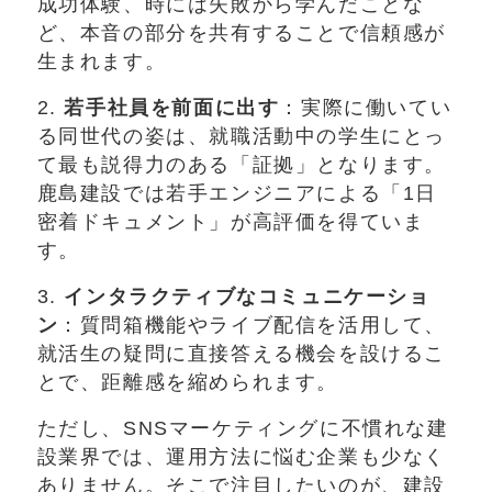
成功体験、時には失敗から学んだことな
ど、本音の部分を共有することで信頼感が
生まれます。
2.
若手社員を前面に出す
：実際に働いてい
る同世代の姿は、就職活動中の学生にとっ
て最も説得力のある「証拠」となります。
鹿島建設では若手エンジニアによる「1日
密着ドキュメント」が高評価を得ていま
す。
3.
インタラクティブなコミュニケーショ
ン
：質問箱機能やライブ配信を活用して、
就活生の疑問に直接答える機会を設けるこ
とで、距離感を縮められます。
ただし、SNSマーケティングに不慣れな建
設業界では、運用方法に悩む企業も少なく
ありません。そこで注目したいのが、建設