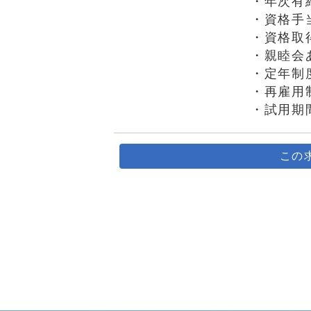
・年次有給
・資格手
・資格取
・親睦会
・定年制
・再雇用
・試用期
この