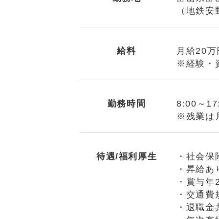
（地鉄安
給料
月給20万
※経験・
勤務時間
8:00～1
※残業は
待遇/福利厚生
・社会保
・昇給あ
・賞与年
・交通費規
・退職金