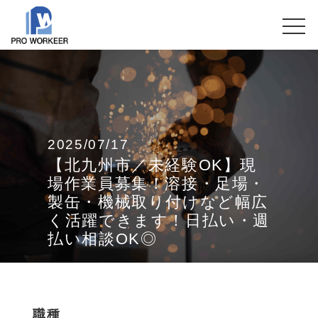
2025/07/17
【北九州市／未経験OK】現
場作業員募集！溶接・足場・
製缶・機械取り付けなど幅広
く活躍できます！日払い・週
払い相談OK◎
職種