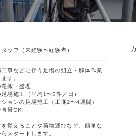
スタッフ（未経験〜経験者）
築工事などに伴う足場の組立・解体作業
します。
の運搬・整理
の足場施工（平均1〜2件／日）
ンションの足場施工（工期2〜4週間）
直帰OK
材を覚えることや荷物運びなど、簡単な
からスタートします。