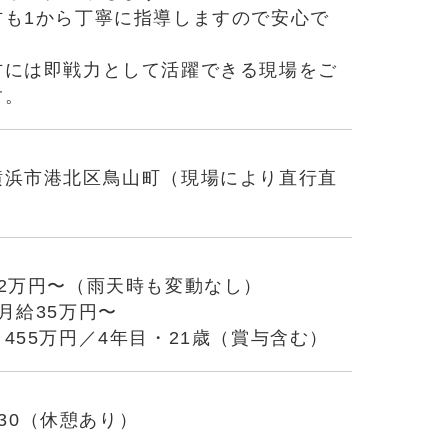
方も1から丁寧に指導しますので安心で
方には即戦力として活躍できる現場をご
す。
横浜市港北区鳥山町（現場により直行直
32万円〜（雨天時も変動なし）
月給35万円〜
455万円／4年目・21歳（賞与含む）
7:30（休憩あり）