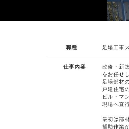
職種
足場工事
仕事内容
改修・新
をお任せ
足場部材
戸建住宅
ビル・マ
現場へ直行
最初は部
補助作業