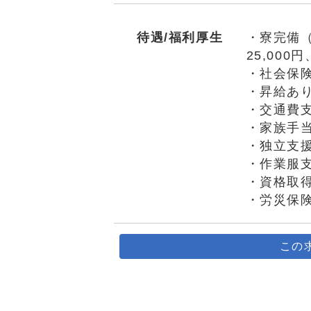
待遇/福利厚生
・寮完備
25,00
・社会保
・昇給あ
・交通費
・家族手
・独立支
・作業服
・資格取
・労災保
この