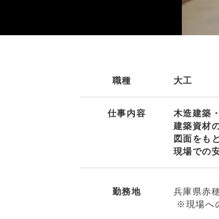
職種
大工
仕事内容
木造建築
建築資材
図面をも
現場での
勤務地
兵庫県赤
※現場へ