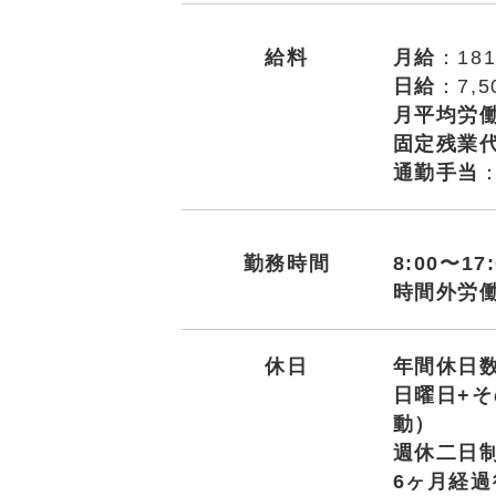
給料
月給
：181
日給
：7,
月平均労
固定残業
通勤手当
勤務時間
8:00〜1
時間外労働
休日
年間休日数
日曜日+
動）
週休二日
6ヶ月経過