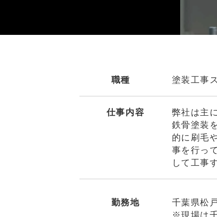
職種
塗装工事
仕事内容
弊社は主
鉄骨塗装
的に刷毛
事を行っ
して工事
勤務地
千葉県松
※現場は