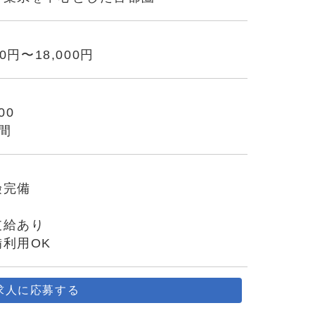
00円〜18,000円
00
間
険完備
り
支給あり
利用OK
求人に応募する