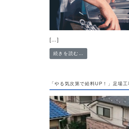
[…]
from 【新店立
続きを読む…
「やる気次第で給料UP！」足場