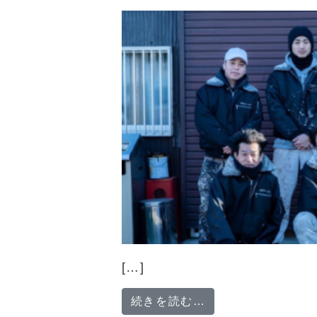
[…]
from 【急募！履
続きを読む…