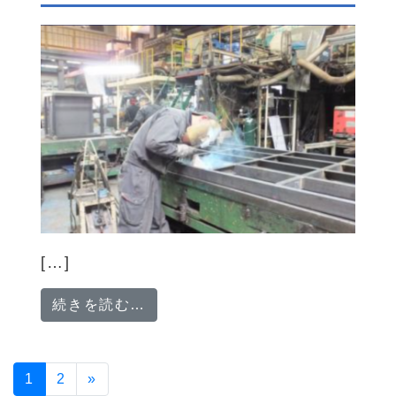
[…]
from 【相模原市】マシーンオペレ
続きを読む…
投稿ナビゲーション
1
2
»