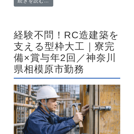
from コンクリート補強工｜施工
続きを読む…
経験不問！RC造建築を
支える型枠大工｜寮完
備×賞与年2回／神奈川
県相模原市勤務