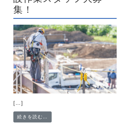
集！
[…]
from 【即採用・即入寮・即給料
続きを読む…