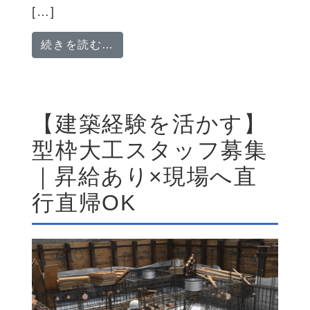
[…]
from 寮完備！建設現場のとび工
続きを読む…
【建築経験を活かす】
型枠大工スタッフ募集
｜昇給あり×現場へ直
行直帰OK