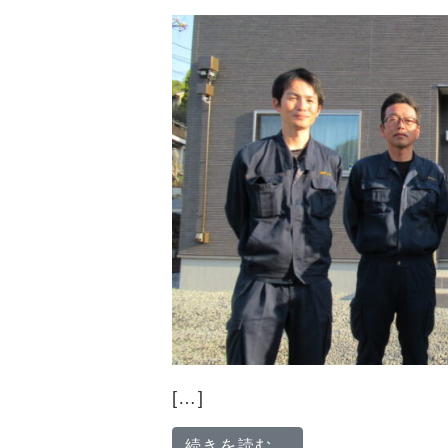
[…]
from 「挑戦と
続きを読む…