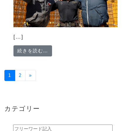
[…]
from 「日払いOK」日給〜18,00
続きを読む…
投稿ナビゲーション
1
2
»
カテゴリー