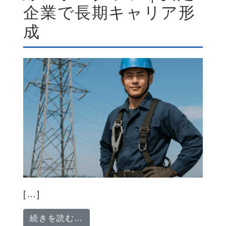
企業で長期キャリア形
成
[…]
from 【大手案件中心】送電線工
続きを読む…