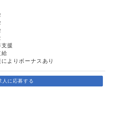
険
険
険
金
得支援
支給
績によりボーナスあり
求人に応募する