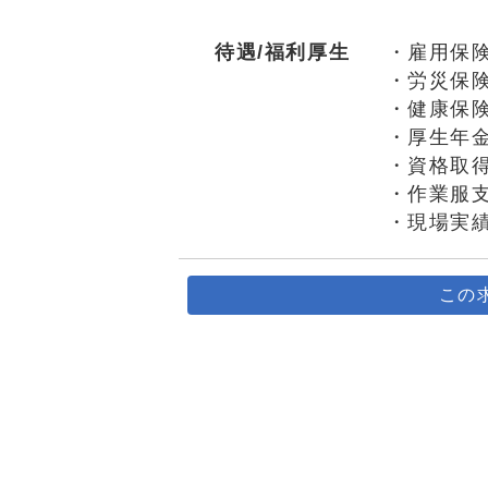
待遇/福利厚生
・雇用保
・労災保
・健康保
・厚生年
・資格取
・作業服
・現場実
この