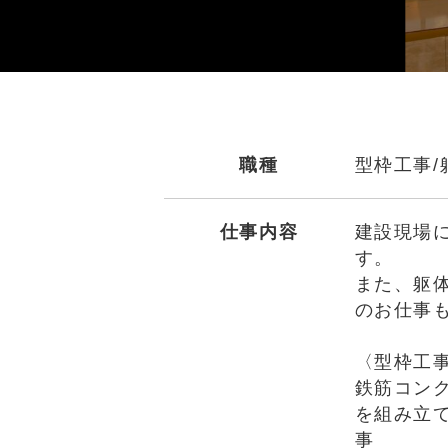
職種
型枠工事/
仕事内容
建設現場
す。
また、躯
のお仕事
〈型枠工
鉄筋コン
を組み立
事