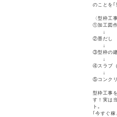
のことを｢
〈型枠工
①加工図
↓
②墨だし
↓
③型枠の
↓
④スラブ
↓
⑤コンク
型枠工事
す！実は
ト｡
｢今すぐ稼