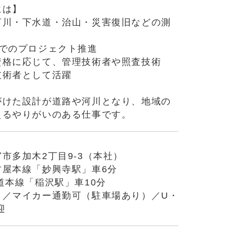
には】
河川・下水道・治山・災害復旧などの測
制でのプロジェクト推進
資格に応じて、管理技術者や照査技術
技術者として活躍
がけた設計が道路や河川となり、地域の
えるやりがいのある仕事です。
市多加木2丁目9-3（本社）
古屋本線「妙興寺駅」車6分
道本線「稲沢駅」車10分
し／マイカー通勤可（駐車場あり）／U・
迎