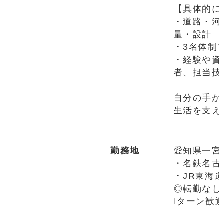
【具体的
・道路・
量・設計
・3名体
・経験や
者、担当
自分の手
生活を支
勤務地
愛知県一宮
・名鉄名
・JR東海
◎転勤な
Iターン歓