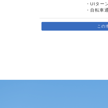
・UIター
・自転車
この