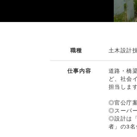
職種
土木設計
仕事内容
道路・橋
ど、社会
担当しま
◎官公庁
◎スーパ
◎設計は
者」の3名