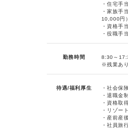
・住宅手当
・家族手当
10,000円
・資格手当
・役職手
勤務時間
8:30～1
※残業あ
待遇/福利厚生
・社会保
・退職金
・資格取
・リゾー
・産前産
・社員旅