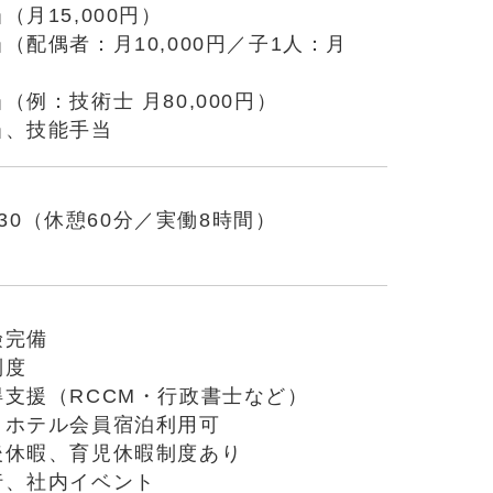
（月15,000円）
（配偶者：月10,000円／子1人：月
）
（例：技術士 月80,000円）
当、技能手当
7:30（休憩60分／実働8時間）
り
険完備
制度
得支援（RCCM・行政書士など）
トホテル会員宿泊利用可
後休暇、育児休暇制度あり
行、社内イベント