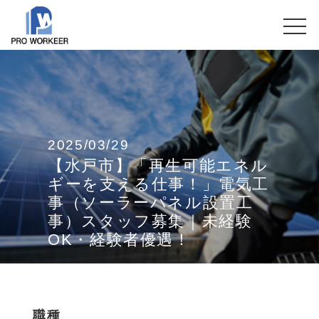
2025/03/29
【水戸市】「再生可能エネル
ギーを支える仕事！」電気工
事（ソーラーパネル設置工
事）スタッフ募集｜未経験
OK・経験者優遇！
職種