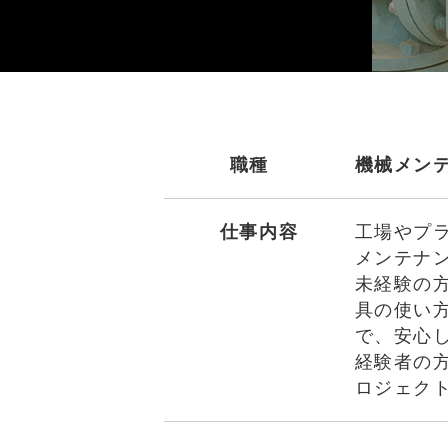
職種
機械メン
仕事内容
工場やプ
メンテナ
未経験の
具の使い
で、安心
経験者の
ロジェク