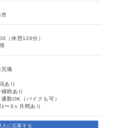
山市
7:00（休憩120分）
間
険完備
り
回あり
得補助あり
ー通勤OK（バイクも可）
1〜3ヶ月間あり
求人に応募する