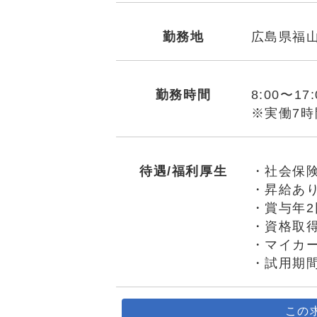
勤務地
広島県福
勤務時間
8:00〜1
※実働7時
待遇/福利厚生
・社会保
・昇給あ
・賞与年2
・資格取
・マイカ
・試用期間
この