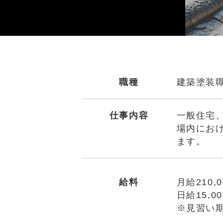
職種
建築塗装
仕事内容
一般住宅
場内にお
ます。
給料
月給210,0
日給15,0
※見習い期間