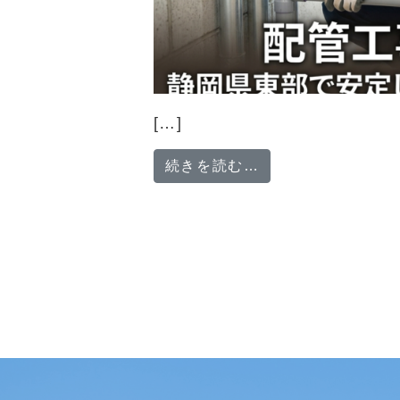
[…]
from 配管工事
続きを読む…