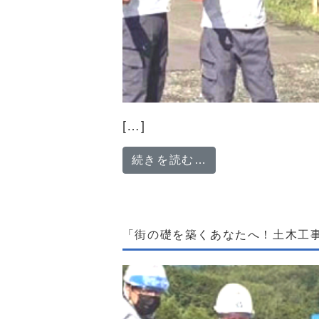
[…]
from 「操縦席
続きを読む…
「街の礎を築くあなたへ！土木工