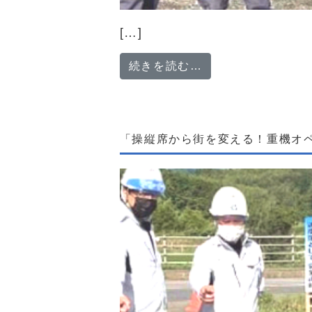
[…]
from 「大地に
続きを読む…
「操縦席から街を変える！重機オ