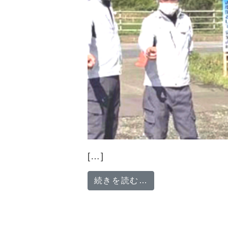
[…]
from 「街の礎
続きを読む…