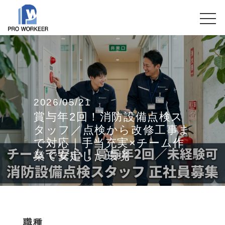
2026/05/21
賞与年2回！消防設備点検ス
タッフ／点検から改修工事ま
で対応｜手当充実×チーム作
業で安定した環境
職種