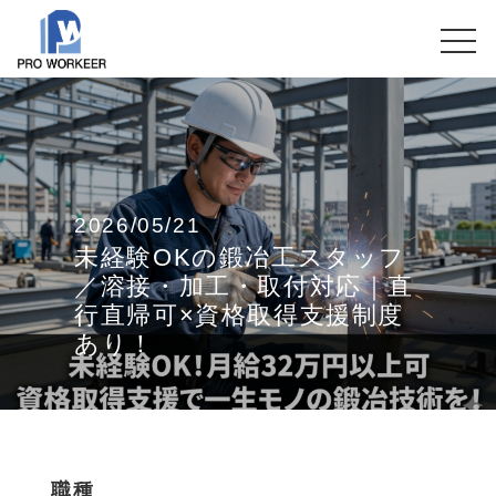
2026/05/21
未経験OKの鍛冶工スタッフ
／溶接・加工・取付対応｜直
行直帰可×資格取得支援制度
あり！
職種