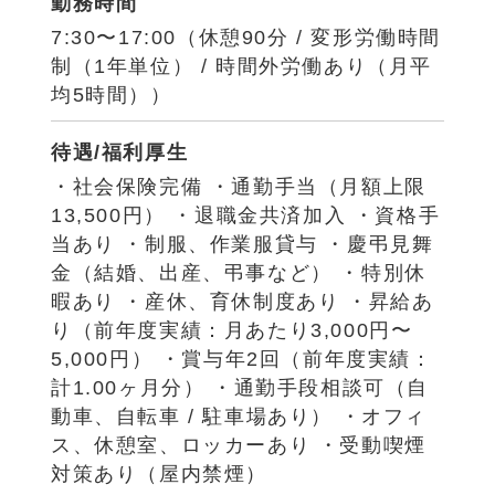
勤務時間
7:30〜17:00（休憩90分 / 変形労働時間
制（1年単位） / 時間外労働あり（月平
均5時間））
待遇/福利厚生
・社会保険完備 ・通勤手当（月額上限
13,500円） ・退職金共済加入 ・資格手
当あり ・制服、作業服貸与 ・慶弔見舞
金（結婚、出産、弔事など） ・特別休
暇あり ・産休、育休制度あり ・昇給あ
り（前年度実績：月あたり3,000円〜
5,000円） ・賞与年2回（前年度実績：
計1.00ヶ月分） ・通勤手段相談可（自
動車、自転車 / 駐車場あり） ・オフィ
ス、休憩室、ロッカーあり ・受動喫煙
対策あり（屋内禁煙）