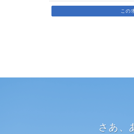
この
さあ、