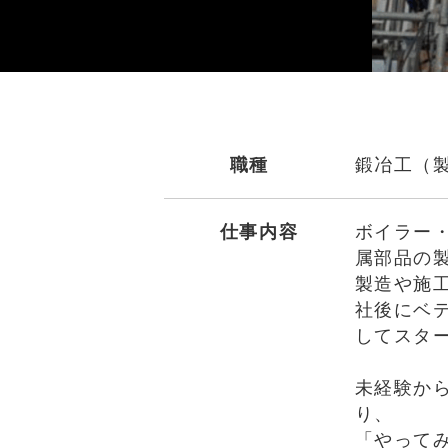
職種
鍛冶工（
仕事内容
ボイラー
属部品の
製造や施
社後にベ
してスタ
未経験か
り、
「やって