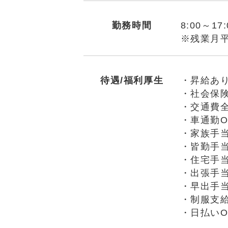
勤務時間
8:00～1
※残業月平
待遇/福利厚生
・昇給あ
・社会保
・交通費
・車通勤O
・家族手
・皆勤手
・住宅手
・出張手
・早出手
・制服支
・日払い