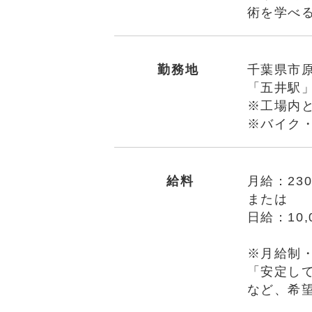
術を学べ
勤務地
千葉県市原
「五井駅
※工場内
※バイク
給料
月給：230
または
日給：10
※月給制
「安定し
など、希