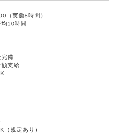
7:00（実働8時間）
均10時間
り
険完備
全額支給
K
当
当
当
当
当
給
OK（規定あり）