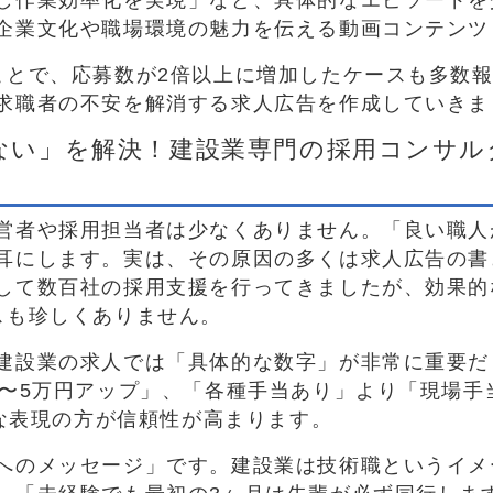
し作業効率化を実現」など、具体的なエピソードを
企業文化や職場環境の魅力を伝える動画コンテンツ
ことで、応募数が2倍以上に増加したケースも多数
求職者の不安を解消する求人広告を作成していきま
らない」を解決！建設業専門の採用コンサ
営者や採用担当者は少なくありません。「良い職人
耳にします。実は、その原因の多くは求人広告の書
して数百社の採用支援を行ってきましたが、効果的
スも珍しくありません。
建設業の求人では「具体的な数字」が非常に重要だ
〜5万円アップ」、「各種手当あり」より「現場手当1
的な表現の方が信頼性が高まります。
へのメッセージ」です。建設業は技術職というイメ